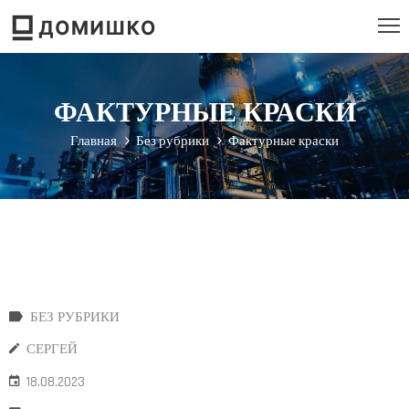
РОЕКТИРОВАНИЕ
ФАКТУРНЫЕ КРАСКИ
ТРОИТЕЛЬСТВО
Главная
Без рубрики
Фактурные краски
ЕМОНТ
ЕБЕЛЬ
НСТРУМЕНТ
БЕЗ РУБРИКИ
СЕРГЕЙ
18.08.2023