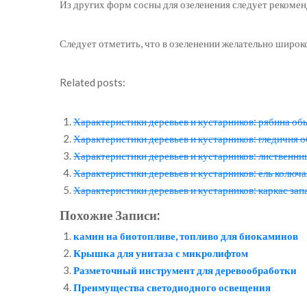
Из других форм сосны для озеленения следует рекомен
Следует отметить, что в озеленении желательно широк
Related posts:
Характеристики деревьев и кустарников: рябина об
Характеристики деревьев и кустарников: гледичия 
Характеристики деревьев и кустарников: лиственни
Характеристики деревьев и кустарников: ель колюча
Характеристики деревьев и кустарников: каркас за
Похожие Записи:
камин на биотопливе, топливо для биокаминов
Крышка для унитаза с микролифтом
Разметочный инструмент для деревообработки
Преимущества светодиодного освещения