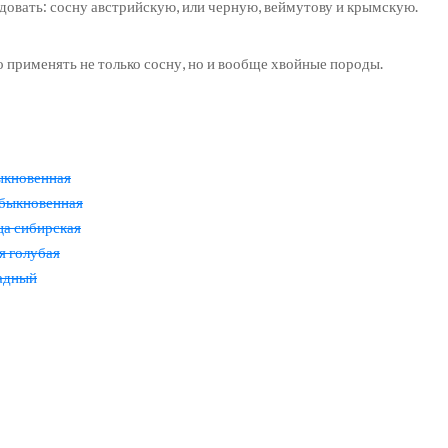
довать: сосну австрийскую, или черную, веймутову и крымскую.
о применять не только сосну, но и вообще хвойные породы.
ыкновенная
обыкновенная
ца сибирская
я голубая
падный