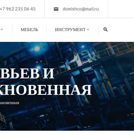
+7 962 235 06 45
domishco@mail.ru
МЕБЕЛЬ
ИНСТРУМЕНТ
ВЬЕВ И
КНОВЕННАЯ
ыкновенная