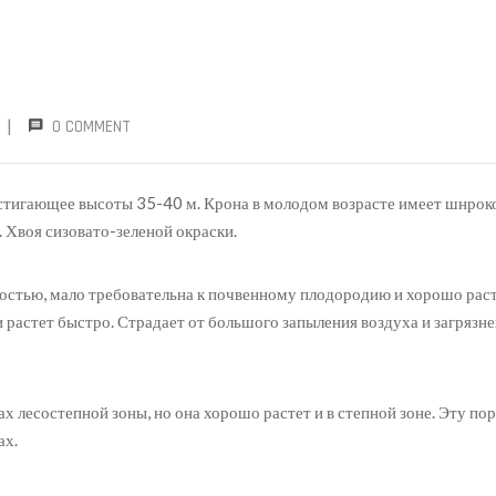
|
0 COMMENT
стигающее высоты 35-40 м. Крона в молодом возрасте имеет шнро
Хвоя сизовато-зеленой окраски.
стью, мало требовательна к почвенному плодородию и хорошо раст
 растет быстро. Страдает от большого запыления воздуха и загрязне
х лесостепной зоны, но она хорошо растет и в степной зоне. Эту по
ах.