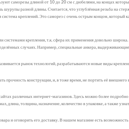
ьзуют саморезы длиной от 10 до 20 см с дюбелями, на концах кото
 шурупы разной длины. Считается, что углублённая резьба на стер
 система креплений. Это саморез с очень острым концом, который к
 системами крепления, т.к. сфера их применения довольно широка
еделённых случаях. Например, специальные анкера, выдерживающие
развивается рынок технологий, разрабатываются новые виды креплен
 прочность конструкции, и, в тоже время, не портить её внешнего 
сайтах различных интернет-магазинов. Здесь можно более подробно
, длина, толщина, назначение, количество в упаковке, а также узнат
овара и оговорить его доставку. В нашем магазине есть возможность