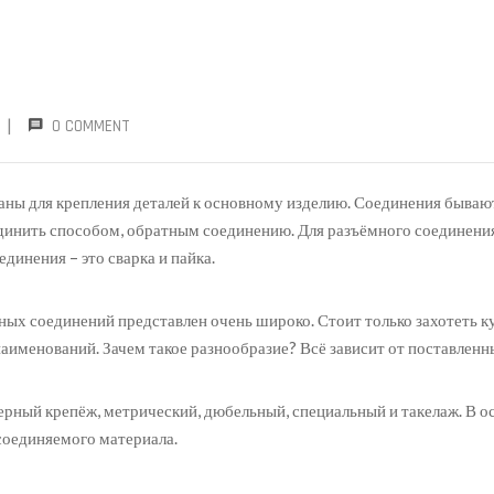
|
0 COMMENT
ны для крепления деталей к основному изделию. Соединения бываю
единить способом, обратным соединению. Для разъёмного соединения
единения – это сварка и пайка.
ых соединений представлен очень широко. Стоит только захотеть к
аименований. Зачем такое разнообразие? Всё зависит от поставленны
керный крепёж, метрический, дюбельный, специальный и такелаж. В о
соединяемого материала.