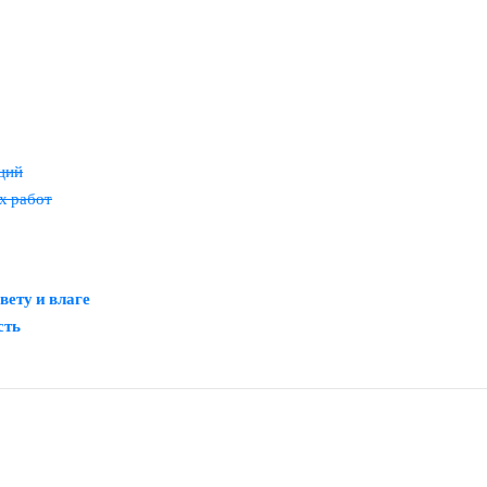
ций
х работ
вету и влаге
сть