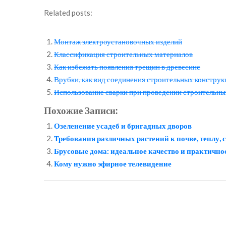
Related posts:
Монтаж электроустановочных изделий
Классификация строительных материалов
Как избежать появления трещин в древесине
Врубки, как вид соединения строительных конструк
Использование сварки при проведении строительны
Похожие Записи:
Озеленение усадеб и бригадных дворов
Требования различных растений к почве, теплу, с
Брусовые дома: идеальное качество и практично
Кому нужно эфирное телевидение