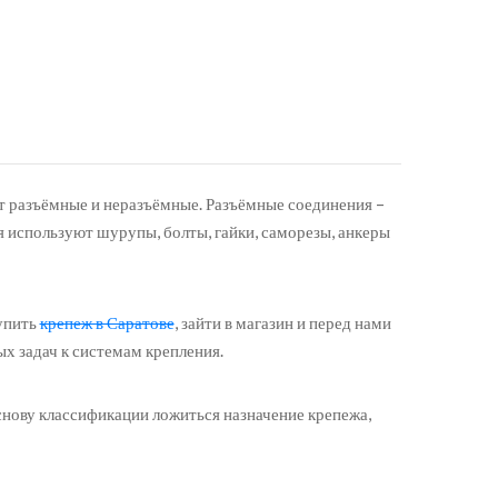
т разъёмные и неразъёмные. Разъёмные соединения –
 используют шурупы, болты, гайки, саморезы, анкеры
упить
крепеж в Саратове
, зайти в магазин и перед нами
х задач к системам крепления.
снову классификации ложиться назначение крепежа,