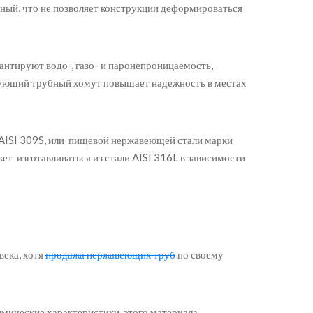
ный, что не позволяет конструкции деформироваться
антируют водо-, газо- и паронепроницаемость,
рующий трубный хомут повышает надежность в местах
и AISI 309S, или пищевой нержавеющей стали марки
т изготавливаться из стали AISI 316L в зависимости
века, хотя
продажа нержавеющих труб
по своему
химические характеристики этого материала