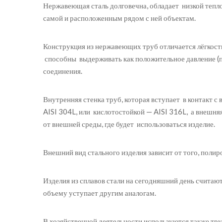
Нержавеющая сталь долговечна, обладает низкой тепл
самой и расположенным рядом с ней объектам.
Конструкция из нержавеющих труб отличается лёгкость
способны выдерживать как положительное давление (п
соединения.
Внутренняя стенка труб, которая вступает в контакт 
AISI 304L, или кислотостойкой — AISI 316L, а внешня
от внешней среды, где будет использоваться изделие.
Внешний вид стального изделия зависит от того, поли
Изделия из сплавов стали на сегодняшний день считаю
объему уступает другим аналогам.
В хозяйственной деятельности используются также тру