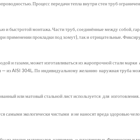
опроводностью. Процесс передачи тепла внутри стен труб ограничен
ю и быстротой монтажа. Части труб, соединённые между собой, гар
ри применении прокладки под хомут), так и отрицательные. Фикси
с водой и газами, может изготавливаться из жаропрочной стали марк
я — из AISI 304L. По индивидуальному желанию наружная труба може
рованный или матовый стальной лист используется для изготовления.
тся самыми экологически чистыми и не наносят вреда здоровью чело
бы из других материалов, например, — пластиковые. Физические и 