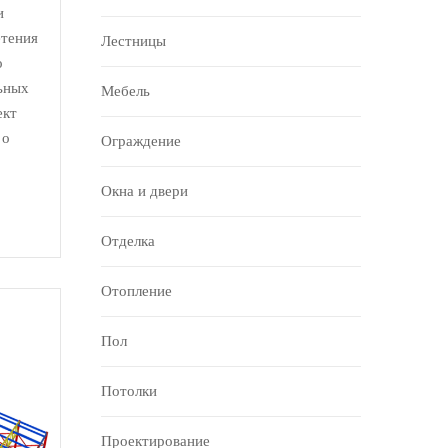
и
етения
Лестницы
о
льных
Мебель
ект
 о
Ограждение
Окна и двери
Отделка
Отопление
Пол
Потолки
Проектирование