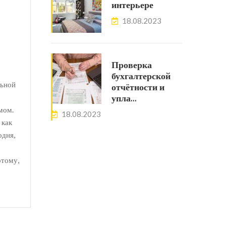
интерьере
18.08.2023
Проверка
бухгалтерской
льной
отчётности и
упла…
мом.
18.08.2023
 как
одня,
отому,