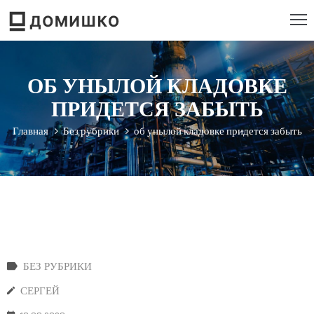
РОЕКТИРОВАНИЕ
ОБ УНЫЛОЙ КЛАДОВКЕ
ТРОИТЕЛЬСТВО
ПРИДЕТСЯ ЗАБЫТЬ
ЕМОНТ
Главная
Без рубрики
об унылой кладовке придется забыть
ЕБЕЛЬ
НСТРУМЕНТ
БЕЗ РУБРИКИ
СЕРГЕЙ