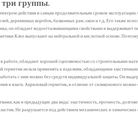
 три группы.
ектром действия и самым продолжительным сроком эксплуатации. Он
лей, деревянных коробок, балконных рам, окон и т.д. Его также исп
етика, он обладает водоотталкивающими свойствами и выдерживает п
етики Клео выпускают на нейтральной и кислотной основе. Поэтому
 в работе, обладают хорошей сцепляемостью со строительными мат
вый герметик нельзя применять к изделиям, обладающими эластичны
 работать с ним можно без средств индивидуальной защиты. Он выд
ния и влаги. Акриловый герметик, в отличие от силиконового можно
твами, как и предыдущие два вида: эластичность, прочность, долгов
, пластик. Не разрушается под действием механических и химических 