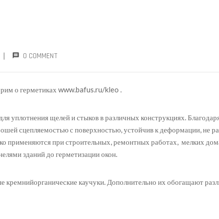
|
0 COMMENT
орим о герметиках www.bafus.ru/kleo .
ля уплотнения щелей и стыков в различных конструкциях. Благодар
ошей сцепляемостью с поверхностью, устойчив к деформации, не ра
ко применяются при строительных, ремонтных работах, мелких дом
елями зданий до герметизации окон.
ые кремнийорганические каучуки. Дополнительно их обогащают раз