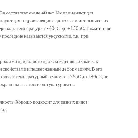
 составляет около 40 лет. Их применяют для
ользуют для гидроизоляции акриловых и металлических
ерепады температур от -40оС до +150оС. Также его не
 последние называются уксусными, т.к. при
ериалами природного происхождения, такими как
ми свойствами и подверженным деформациям. В его
ерживает температурный режим от -25оС до +80оС, не
 окрашивать лаком и оштукатуривать.
ечность. Хорошо подходит для разных видов
сил.