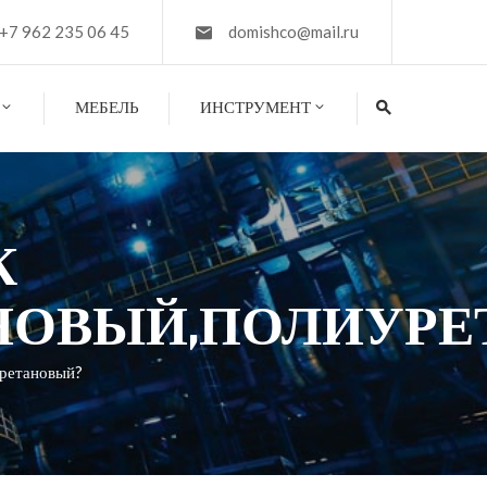
+7 962 235 06 45
domishco@mail.ru
МЕБЕЛЬ
ИНСТРУМЕНТ
К
НОВЫЙ,ПОЛИУРЕ
уретановый?