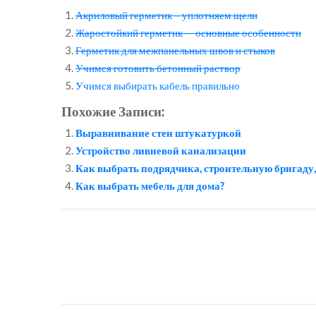
Акриловый герметик – уплотняем щели
Жаростойкий герметик — основные особенности
Герметик для межпанельных швов и стыков
Учимся готовить бетонный раствор
Учимся выбирать кабель правильно
Похожие Записи:
Выравнивание стен штукатуркой
Устройство ливневой канализации
Как выбрать подрядчика, строительную бригаду
Как выбрать мебель для дома?