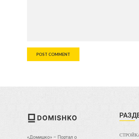
РАЗД
СТРОЙК
«Домишко» – Портал о