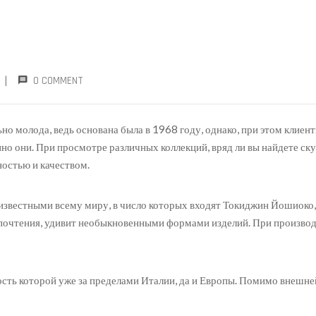
|
0 COMMENT
но молода, ведь основана была в 1968 году, однако, при этом клие
но они. При просмотре различных коллекций, вряд ли вы найдете ску
ностью и качеством.
известными всему миру, в число которых входят Токиджин Йошиоко,
чтения, удивит необыкновенными формами изделий. При производств
сть которой уже за пределами Италии, да и Европы. Помимо внешне