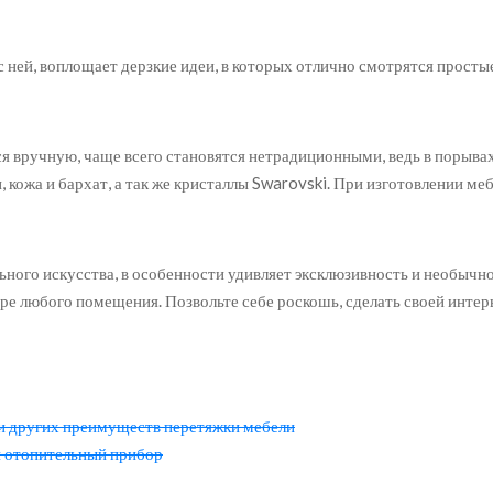
ей, воплощает дерзкие идеи, в которых отлично смотрятся простые
я вручную, чаще всего становятся нетрадиционными, ведь в порывах
, кожа и бархат, а так же кристаллы Swarovski. При изготовлении 
ного искусства, в особенности удивляет эксклюзивность и необычнос
ере любого помещения. Позвольте себе роскошь, сделать своей инте
 и других преимуществ перетяжки мебели
и отопительный прибор