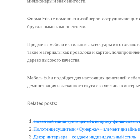
миллионеры и знаменитости.
Фирма Edra с помощью дизайнеров, сотрудничающих с н
брутальными компонентами.
Предметы мебели и стильные аксессуары изготовляютс
такие материалы как проволока и картон, полипропилен
дерево высокого качества.
Мебель Edra подойдет для настоящих ценителей мебель
демонстрация изысканного вкуса его хозяина в интерь
Related posts:
Новая мебель за треть цены: к вопросу финансовых
Полотенцесушители «Сунержа» – элемент дизайна 
Декор интерьера – создаем индивидуальный стиль