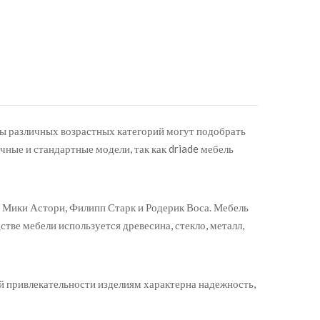
нты различных возрастных категорий могут подобрать
чные и стандартные модели, так как driade мебель
 Мики Астори, Филипп Старк и Родерик Воса. Мебель
е мебели используется древесина, стекло, металл,
й привлекательности изделиям характерна надежность,