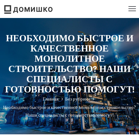
РОЕКТИРОВАНИЕ
НЕОБХОДИМО БЫСТРОЕ И
ТРОИТЕЛЬСТВО
КАЧЕСТВЕННОЕ
ЕМОНТ
МОНОЛИТНОЕ
СТРОИТЕЛЬСТВО? НАШИ
ЕБЕЛЬ
СПЕЦИАЛИСТЫ С
НСТРУМЕНТ
ГОТОВНОСТЬЮ ПОМОГУТ!
Главная
Без рубрики
Необходимо быстрое и качественное монолитное строительство?
Наши специалисты с готовностью помогут!