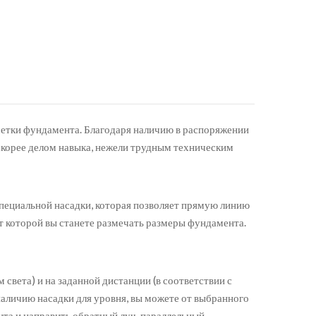
метки фундамента. Благодаря наличию в распоряжении
скорее делом навыка, нежели трудным техническим
специальной насадки, которая позволяет прямую линию
от которой вы станете размечать размеры фундамента.
света) и на заданной дистанции (в соответствии с
аличию насадки для уровня, вы можете от выбранного
ента и направить обратный луч, параллельный