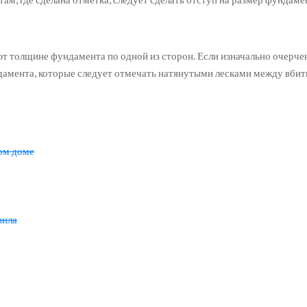
уют толщине фундамента по одной из сторон. Если изначально очерче
дамента, которые следует отмечать натянутыми лесками между вби
ом доме
вила