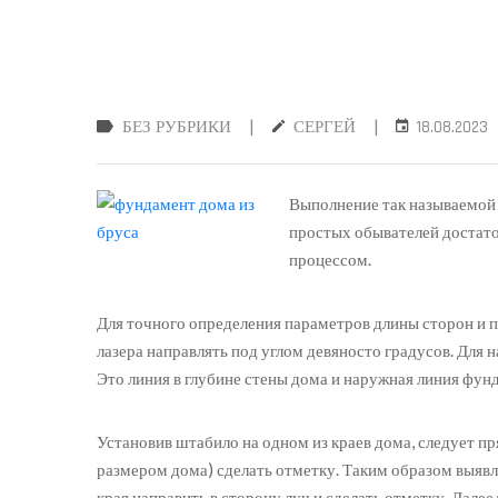
|
|
БЕЗ РУБРИКИ
СЕРГЕЙ
18.08.2023
Выполнение так называемой 
простых обывателей достато
процессом.
Для точного определения параметров длины сторон и п
лазера направлять под углом девяносто градусов. Для 
Это линия в глубине стены дома и наружная линия фун
Установив штабило на одном из краев дома, следует пр
размером дома) сделать отметку. Таким образом выяв
края направить в сторону луч и сделать отметку. Далее