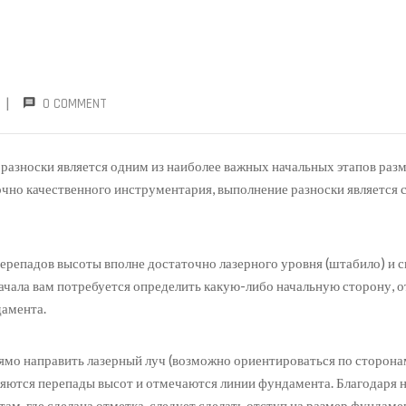
|
0 COMMENT
разноски является одним из наиболее важных начальных этапов раз
чно качественного инструментария, выполнение разноски является 
ерепадов высоты вполне достаточно лазерного уровня (штабило) и 
начала вам потребуется определить какую-либо начальную сторону, 
дамента.
ямо направить лазерный луч (возможно ориентироваться по сторонам 
ляются перепады высот и отмечаются линии фундамента. Благодаря н
 там, где сделана отметка, следует сделать отступ на размер фундам