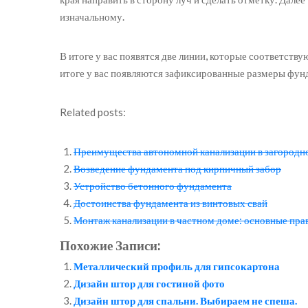
изначальному.
В итоге у вас появятся две линии, которые соответств
итоге у вас появляются зафиксированные размеры фун
Related posts:
Преимущества автономной канализации в загородн
Возведение фундамента под кирпичный забор
Устройство бетонного фундамента
Достоинства фундамента из винтовых свай
Монтаж канализации в частном доме: основные пра
Похожие Записи:
Металлический профиль для гипсокартона
Дизайн штор для гостиной фото
Дизайн штор для спальни. Выбираем не спеша.