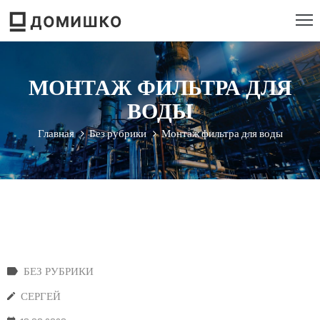
РОЕКТИРОВАНИЕ
МОНТАЖ ФИЛЬТРА ДЛЯ
ТРОИТЕЛЬСТВО
ВОДЫ
ЕМОНТ
Главная
Без рубрики
Монтаж фильтра для воды
ЕБЕЛЬ
НСТРУМЕНТ
БЕЗ РУБРИКИ
СЕРГЕЙ