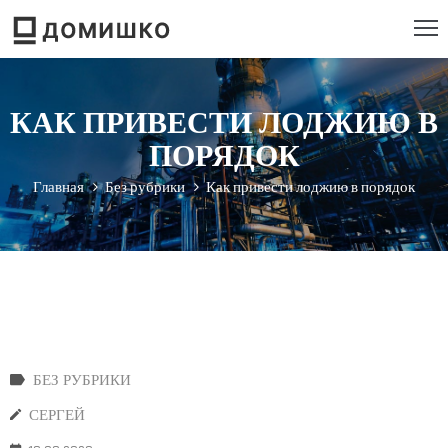
РОЕКТИРОВАНИЕ
КАК ПРИВЕСТИ ЛОДЖИЮ В
ТРОИТЕЛЬСТВО
ПОРЯДОК
ЕМОНТ
Главная
Без рубрики
Как привести лоджию в порядок
ЕБЕЛЬ
НСТРУМЕНТ
БЕЗ РУБРИКИ
СЕРГЕЙ