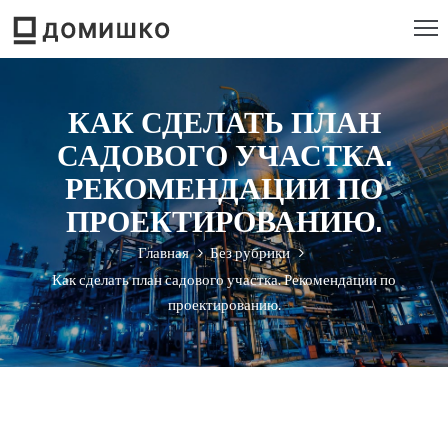
РОЕКТИРОВАНИЕ
КАК СДЕЛАТЬ ПЛАН
ТРОИТЕЛЬСТВО
САДОВОГО УЧАСТКА.
ЕМОНТ
РЕКОМЕНДАЦИИ ПО
ПРОЕКТИРОВАНИЮ.
ЕБЕЛЬ
Главная
Без рубрики
НСТРУМЕНТ
Как сделать план садового участка. Рекомендации по
проектированию.