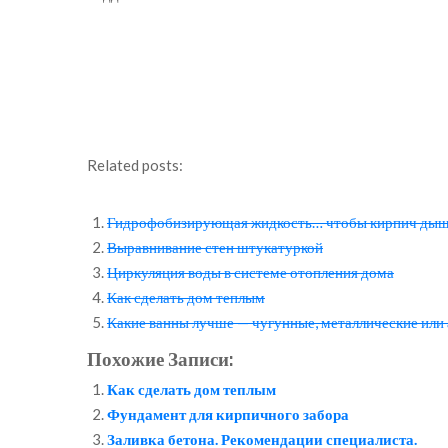
Related posts:
Гидрофобизирующая жидкость… чтобы кирпич ды
Выравнивание стен штукатуркой
Циркуляция воды в системе отопления дома
Как сделать дом теплым
Какие ванны лучше — чугунные, металлические или
Похожие Записи:
Как сделать дом теплым
Фундамент для кирпичного забора
Заливка бетона. Рекомендации специалиста.