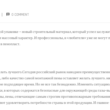
|
0 COMMENT
ой упаковке – новый строительный материал, который успел заслужи
 массовый характер. И профессионалы, и «любители» уже не могут п
 в пенопласт.
лать лучшего.Сегодня российский рынок наводнен преимущественно
, либо качество самой монтажной пены оставляет желать лучшего. н
 не подходящее время. Но не все так безнадежно. Изменить ситуацию
, в которых содержатся безопасные для окружающей среды газы-выт
авы, пены, отвечающие самым строгим противопожарным требования
ют удовлетворить потребности страны в этой продукции. И главное