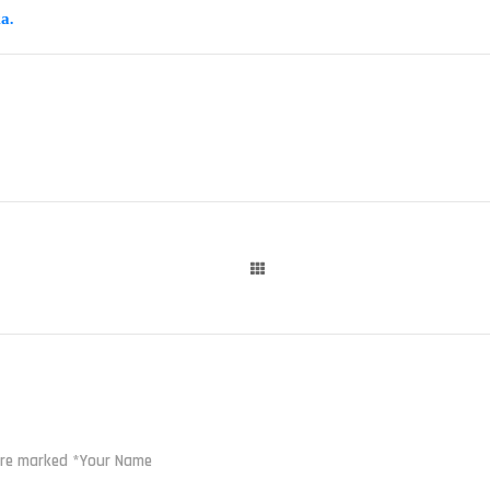
а.
 are marked *Your Name