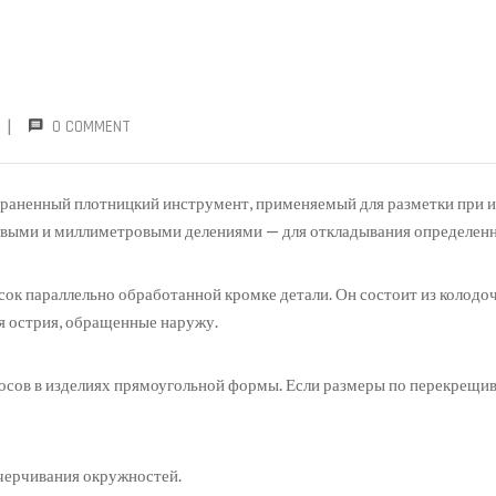
|
0 COMMENT
аненный плотницкий инструмент, применяемый для разметки при из
выми и миллиметровыми делениями — для откладывания определенны
ок параллельно обработанной кромке детали. Он состоит из колодоч
я острия, обращенные наружу.
осов в изделиях прямоугольной формы. Если размеры по перекрещи
ычерчивания окружностей.