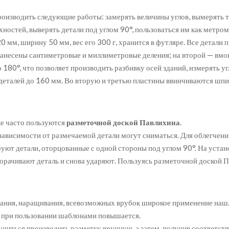
роизводить следующие работы: замерять величины углов, вымерять т
ностей, выверять детали под углом 90°, пользоваться им как метро
 мм, ширину 50 мм, вес его 300 г, хранится в футляре. Все детали
нанесены сантиметровые и миллиметровые деления; на второй — вмон
 180°, что позволяет производить разбивку осей зданий, измерять уг
деталей до 160 мм. Во вторую и третью пластины ввинчиваются шпи
ке часто пользуются
разметочной доской Павлихина
.
ависимости от размечаемой детали могут сниматься. Для облегчени
руют детали, оторцованные с одной стороны под углом 90°. На уст
оворачивают деталь и снова ударяют. Пользуясь разметочной доской
ания, наращивания, всевозможных врубок широкое применение нашл
и при пользовании шаблонами повышается.
читься производить разметку вручную, а затем, получив соответст