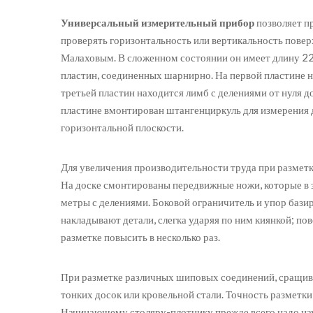
Универсальный измерительный прибор
позволяет п
проверять горизонтальность или вертикальность поверх
Малаховым. В сложенном состоянии он имеет длину 220
пластин, соединенных шарнирно. На первой пластине 
третьей пластин находится лимб с делениями от нуля до
пластине вмонтирован штангенциркуль для измерения 
горизонтальной плоскости.
Для увеличения производительности труда при размет
На доске смонтированы передвижные ножи, которые в з
метры с делениями. Боковой ограничитель и упор бази
накладывают детали, слегка ударяя по ним киянкой; п
разметке повысить в несколько раз.
При разметке различных шиповых соединений, сращив
тонких досок или кровельной стали. Точность разметк
Начинающему столяру-плотнику прежде всего надо нау