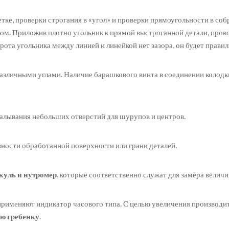
ке, проверки строгания в «угол» и проверки прямоугольности в соб
ом. Приложив плотно угольник к прямой выстроганной детали, прово
рота угольника между линией и линейкой нет зазора, он будет прави
различными углами. Наличие барашкового винта в соединении колодк
акалывания небольших отверстий для шурупов и центров.
ности обработанной поверхности или грани деталей.
куль и нутромер
, которые соответственно служат для замера велич
 применяют индикатор часового типа. С целью увеличения производ
ю гребенку
.