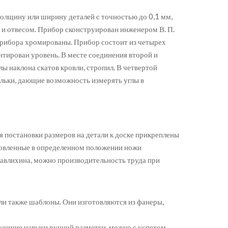
олщину или ширину деталей с точностью до 0,1 мм,
м и отвесом. Прибор сконструирован инженером В. П.
 прибора хромированы. Прибор состоит из четырех
тирован уровень. В месте соединения второй и
лы наклона скатов кровли, стропил. В четвертой
льки, дающие возможность измерять углы в
я постановки размеров на детали к доске прикреплены
ановленные в определенном положении ножи
 Павлихина, можно производительность труда при
и также шаблоны. Они изготовляются из фанеры,
вующие навыки ручной разметки, можно с успехом