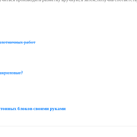
 плотничных работ
 акриловые?
бетонных блоков своими руками