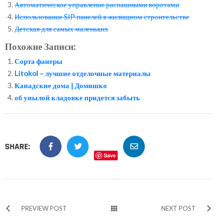
Автоматическое управление распашными воротами
Использование SIP панелей в жилищном строительстве
Детская для самых маленьких
Похожие Записи:
Сорта фанеры
Litokol – лучшие отделочные материалы
Канадские дома | Домишко
об унылой кладовке придется забыть
SHARE:
Save
PREVIEW POST
NEXT POST