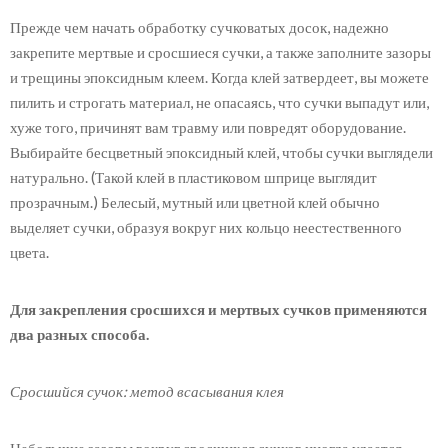
Прежде чем начать обработку сучковатых досок, надежно
закрепите мертвые и сросшиеся сучки, а также заполните зазоры
и трещины эпоксидным клеем. Когда клей затвердеет, вы можете
пилить и строгать материал, не опасаясь, что сучки выпадут или,
хуже того, причинят вам травму или повредят оборудование.
Выбирайте бесцветный эпоксидный клей, чтобы сучки выглядели
натурально. (Такой клей в пластиковом шприце выглядит
прозрачным.) Белесый, мутный или цветной клей обычно
выделяет сучки, образуя вокруг них кольцо неестественного
цвета.
Для закрепления сросшихся и мертвых сучков применяются
два разных способа.
Сросшийся сучок: метод всасывания клея
Небольшие зазоры вокруг сросшихся сучков иногда удается