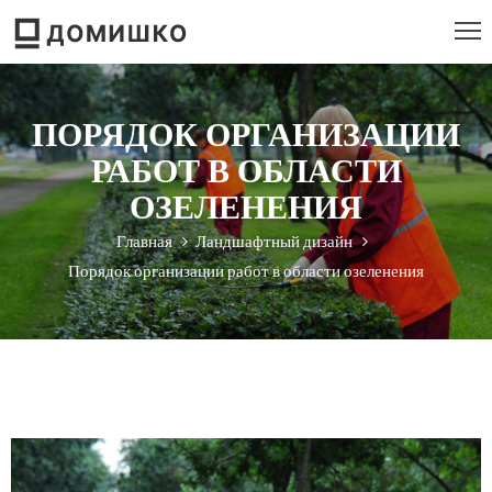
РОЕКТИРОВАНИЕ
ПОРЯДОК ОРГАНИЗАЦИИ
ТРОИТЕЛЬСТВО
РАБОТ В ОБЛАСТИ
ЕМОНТ
ОЗЕЛЕНЕНИЯ
Главная
Ландшафтный дизайн
ЕБЕЛЬ
Порядок организации работ в области озеленения
НСТРУМЕНТ