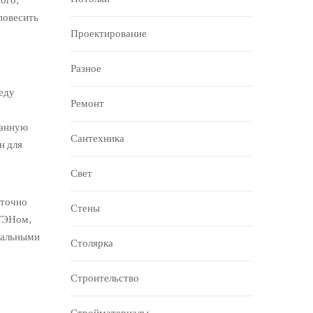
повесить
Проектирование
Разное
меду
Ремонт
ванную
Сантехника
н для
Свет
аточно
Стены
 ТЭНом,
циальными
Столярка
Строительство