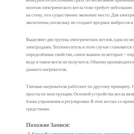
монтаж электрического котла тоже требует небольших 
на стену, что существенно экономит место. Для электр
экологичны, поскольку не создают вредных выбросов и
Выделяют две группы электрических котлов, одна из ни
электродами. Теплоноситель в этом случае становится 
определённые свойства, самое важное из которых – оп
воду в таком котле не получится. Обычно производите
данного нагревателя.
Тэновые нагреватели работают по другому принципу. Н
просты по конструкции. Основой устройства котла явл
блока управления и регулировки. В этих котлах со вр
средствами.
Похожие Записи:
Способы отопления современного деревянного 