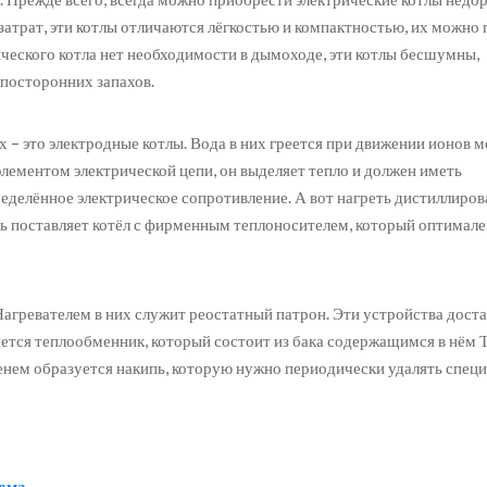
затрат, эти котлы отличаются лёгкостью и компактностью, их можно 
ического котла нет необходимости в дымоходе, эти котлы бесшумны,
 посторонних запахов.
х – это электродные котлы. Вода в них греется при движении ионов 
элементом электрической цепи, он выделяет тепло и должен иметь
ределённое электрическое сопротивление. А вот нагреть дистиллиро
ль поставляет котёл с фирменным теплоносителем, который оптимале
агревателем в них служит реостатный патрон. Эти устройства дост
яется теплообменник, который состоит из бака содержащимся в нём
еменем образуется накипь, которую нужно периодически удалять спе
дома