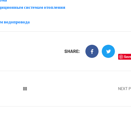
адиционным системам отопления
ем водопровода
SHARE:
Sav
NEXT 